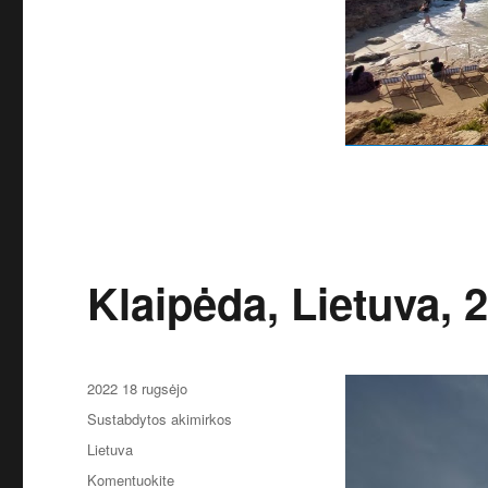
Klaipėda, Lietuva, 
Paskelbta
2022 18 rugsėjo
Kategorijos
Sustabdytos akimirkos
Žymos
Lietuva
įrašą
Komentuokite