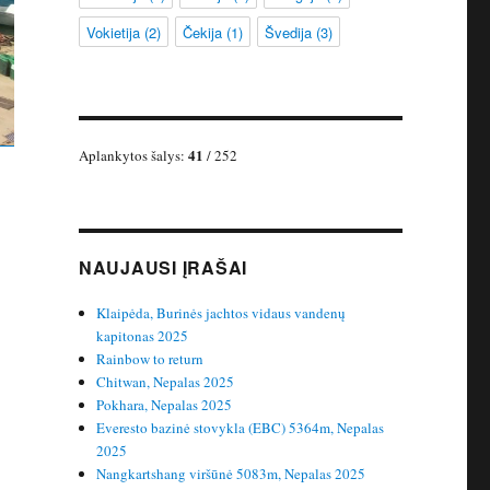
Vokietija
(2)
Čekija
(1)
Švedija
(3)
41
Aplankytos šalys:
/ 252
NAUJAUSI ĮRAŠAI
Klaipėda, Burinės jachtos vidaus vandenų
kapitonas 2025
Rainbow to return
Chitwan, Nepalas 2025
Pokhara, Nepalas 2025
Everesto bazinė stovykla (EBC) 5364m, Nepalas
2025
Nangkartshang viršūnė 5083m, Nepalas 2025