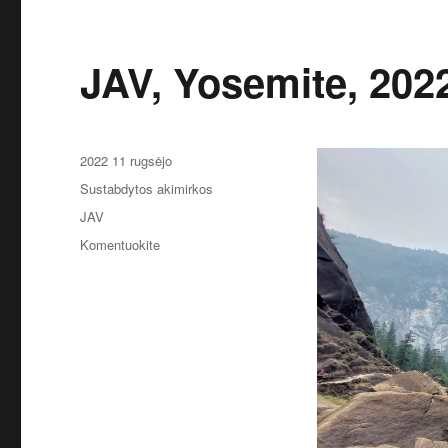
JAV, Yosemite, 202
Paskelbta
2022 11 rugsėjo
Kategorijos
Sustabdytos akimirkos
Žymos
JAV
įrašą
Komentuokite
JAV,
Yosemite,
2022