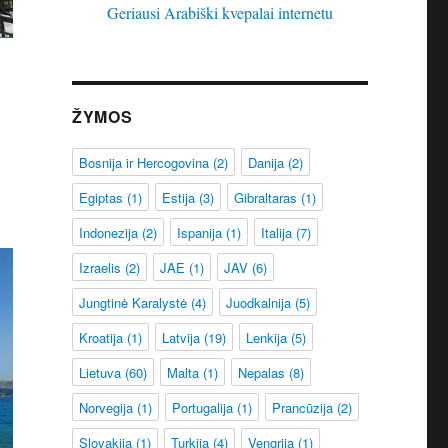
Geriausi Arabiški kvepalai internetu
ŽYMOS
Bosnija ir Hercogovina
(2)
Danija
(2)
Egiptas
(1)
Estija
(3)
Gibraltaras
(1)
Indonezija
(2)
Ispanija
(1)
Italija
(7)
Izraelis
(2)
JAE
(1)
JAV
(6)
Jungtinė Karalystė
(4)
Juodkalnija
(5)
Kroatija
(1)
Latvija
(19)
Lenkija
(5)
Lietuva
(60)
Malta
(1)
Nepalas
(8)
Norvegija
(1)
Portugalija
(1)
Prancūzija
(2)
Slovakija
(1)
Turkija
(4)
Vengrija
(1)