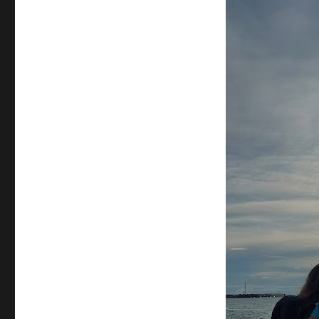
Klaipėda,
Lietuva,
2022