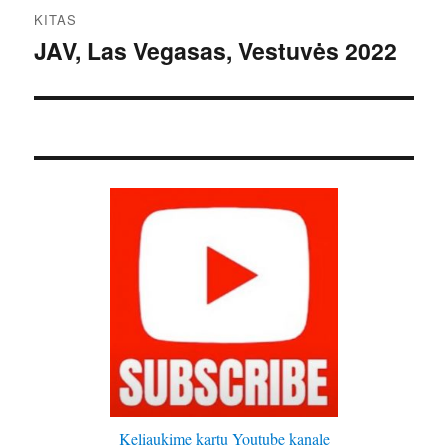
KITAS
JAV, Las Vegasas, Vestuvės 2022
Kitas
įrašas:
Keliaukime kartu Youtube kanale