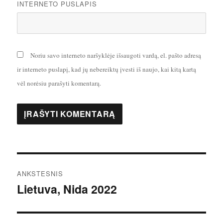
INTERNETO PUSLAPIS
Noriu savo interneto naršyklėje išsaugoti vardą, el. pašto adresą
ir interneto puslapį, kad jų nebereiktų įvesti iš naujo, kai kitą kartą
vėl norėsiu parašyti komentarą.
Navigacija
ANKSTESNIS
tarp
Lietuva, Nida 2022
Ankstesnis
įrašas:
įrašų