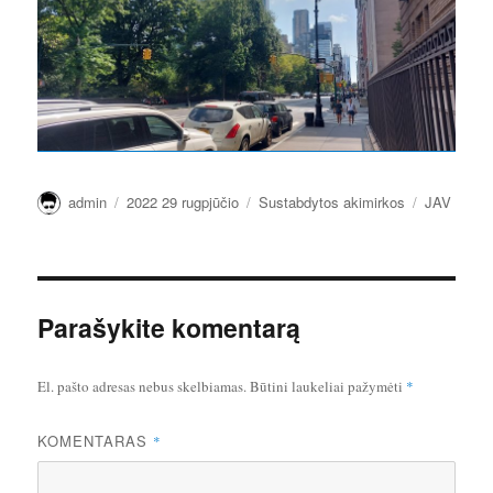
Autorius
Paskelbta
Kategorijos
Žymos
admin
2022 29 rugpjūčio
Sustabdytos akimirkos
JAV
Parašykite komentarą
El. pašto adresas nebus skelbiamas.
Būtini laukeliai pažymėti
*
KOMENTARAS
*