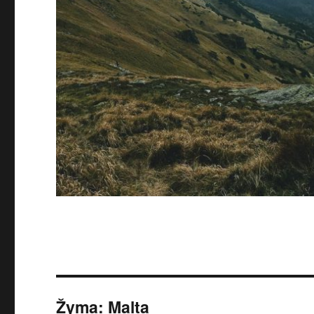
Žyma:
Malta