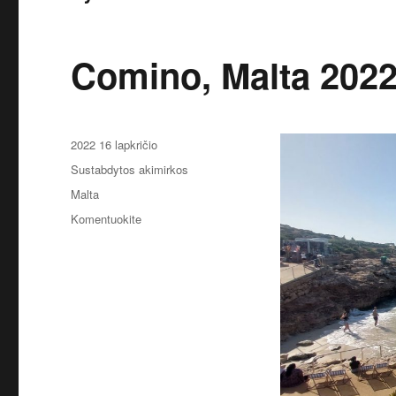
Comino, Malta 202
Paskelbta
2022 16 lapkričio
Kategorijos
Sustabdytos akimirkos
Žymos
Malta
įrašą
Komentuokite
Comino,
Malta
2022