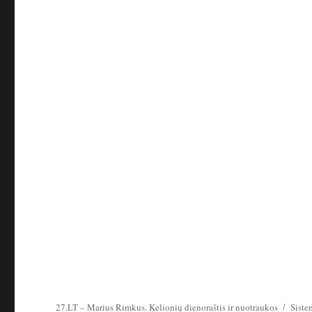
27.LT – Marius Rimkus. Kelionių dienoraštis ir nuotraukos
Siste