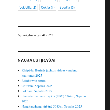
Vokietija
(2)
Čekija
(1)
Švedija
(3)
41
Aplankytos šalys:
/ 252
NAUJAUSI ĮRAŠAI
Klaipėda, Burinės jachtos vidaus vandenų
kapitonas 2025
Rainbow to return
Chitwan, Nepalas 2025
Pokhara, Nepalas 2025
Everesto bazinė stovykla (EBC) 5364m, Nepalas
2025
Nangkartshang viršūnė 5083m, Nepalas 2025