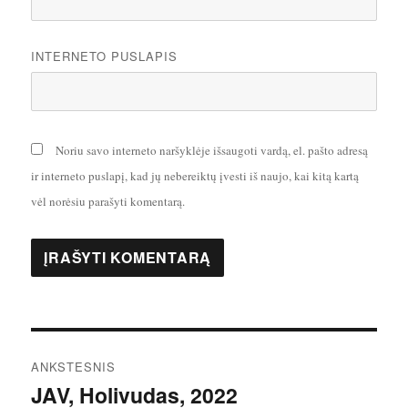
INTERNETO PUSLAPIS
Noriu savo interneto naršyklėje išsaugoti vardą, el. pašto adresą
ir interneto puslapį, kad jų nebereiktų įvesti iš naujo, kai kitą kartą
vėl norėsiu parašyti komentarą.
Navigacija
ANKSTESNIS
tarp
JAV, Holivudas, 2022
Ankstesnis