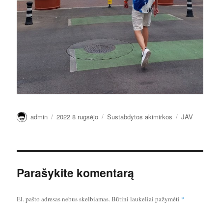
Autorius
Paskelbta
Kategorijos
Žymos
admin
2022 8 rugsėjo
Sustabdytos akimirkos
JAV
Parašykite komentarą
El. pašto adresas nebus skelbiamas.
Būtini laukeliai pažymėti
*