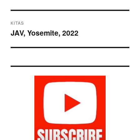
įrašas:
įrašų
KITAS
JAV, Yosemite, 2022
Kitas
įrašas: