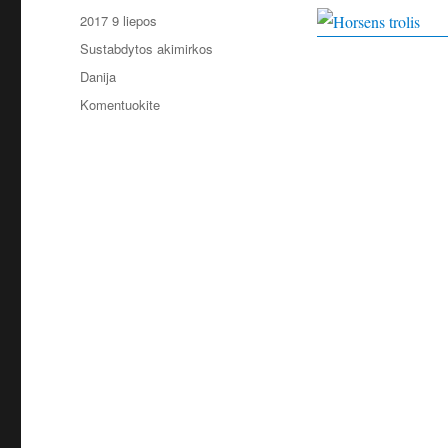
Paskelbta
2017 9 liepos
Kategorijos
Sustabdytos akimirkos
Žymos
Danija
įrašą
Komentuokite
Danija,
Horsens
2017