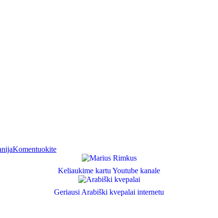
mos
įrašą
Caminito
anija
Komentuokite
Del
Rey,
Ispanija
Keliaukime kartu Youtube kanale
2024
Geriausi Arabiški kvepalai internetu