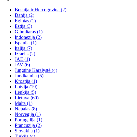
Bosnija ir Hercogovina
(2)
Danija
(2)
Egiptas
(1)
Estija
(3)
Gibraltaras
(1)
Indonezija
(2)
Ispanija
(1)
Italija
(7)
Izraelis
(2)
JAE
(1)
JAV
(6)
Jungtinė Karalystė
(4)
Juodkalnija
(5)
Kroatija
(1)
Latvija
(19)
Lenkija
(5)
Lietuva
(60)
Malta
(1)
Nepalas
(8)
Norvegija
(1)
Portugalija
(1)
Prancūzija
(2)
Slovakija
(1)
Turkija
(4)