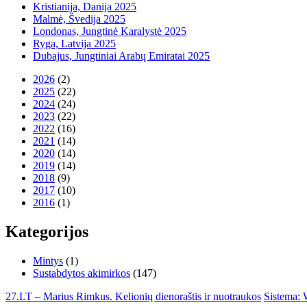
Kristianija, Danija 2025
Malmė, Švedija 2025
Londonas, Jungtinė Karalystė 2025
Ryga, Latvija 2025
Dubajus, Jungtiniai Arabų Emiratai 2025
2026
(2)
2025
(22)
2024
(24)
2023
(22)
2022
(16)
2021
(14)
2020
(14)
2019
(14)
2018
(9)
2017
(10)
2016
(1)
Kategorijos
Mintys
(1)
Sustabdytos akimirkos
(147)
27.LT – Marius Rimkus. Kelionių dienoraštis ir nuotraukos
Sistema: 