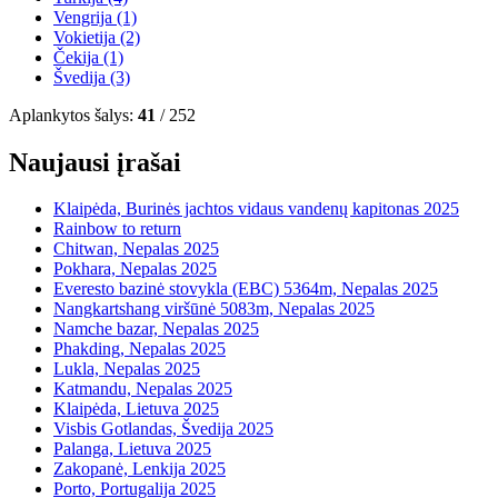
Vengrija
(1)
Vokietija
(2)
Čekija
(1)
Švedija
(3)
Aplankytos šalys:
41
/ 252
Naujausi įrašai
Klaipėda, Burinės jachtos vidaus vandenų kapitonas 2025
Rainbow to return
Chitwan, Nepalas 2025
Pokhara, Nepalas 2025
Everesto bazinė stovykla (EBC) 5364m, Nepalas 2025
Nangkartshang viršūnė 5083m, Nepalas 2025
Namche bazar, Nepalas 2025
Phakding, Nepalas 2025
Lukla, Nepalas 2025
Katmandu, Nepalas 2025
Klaipėda, Lietuva 2025
Visbis Gotlandas, Švedija 2025
Palanga, Lietuva 2025
Zakopanė, Lenkija 2025
Porto, Portugalija 2025