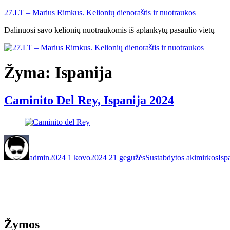
Eiti
27.LT – Marius Rimkus. Kelionių dienoraštis ir nuotraukos
prie
Dalinuosi savo kelionių nuotraukomis iš aplankytų pasaulio vietų
turinio
Žyma:
Ispanija
Caminito Del Rey, Ispanija 2024
Autorius
Paskelbta
Kategorijos
Žy
admin
2024 1 kovo
2024 21 gegužės
Sustabdytos akimirkos
Isp
Žymos