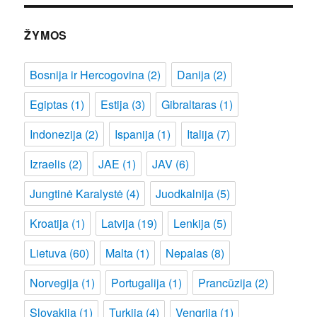
ŽYMOS
Bosnija ir Hercogovina
(2)
Danija
(2)
Egiptas
(1)
Estija
(3)
Gibraltaras
(1)
Indonezija
(2)
Ispanija
(1)
Italija
(7)
Izraelis
(2)
JAE
(1)
JAV
(6)
Jungtinė Karalystė
(4)
Juodkalnija
(5)
Kroatija
(1)
Latvija
(19)
Lenkija
(5)
Lietuva
(60)
Malta
(1)
Nepalas
(8)
Norvegija
(1)
Portugalija
(1)
Prancūzija
(2)
Slovakija
(1)
Turkija
(4)
Vengrija
(1)