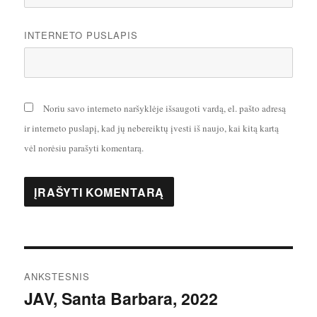
INTERNETO PUSLAPIS
Noriu savo interneto naršyklėje išsaugoti vardą, el. pašto adresą
ir interneto puslapį, kad jų nebereiktų įvesti iš naujo, kai kitą kartą
vėl norėsiu parašyti komentarą.
Navigacija
ANKSTESNIS
tarp
JAV, Santa Barbara, 2022
Ankstesnis