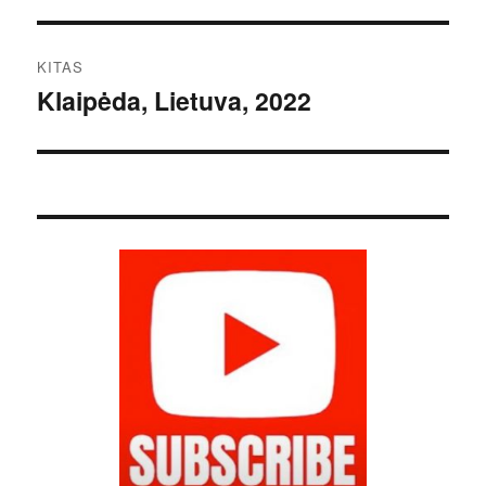
įrašas:
įrašų
KITAS
Klaipėda, Lietuva, 2022
Kitas
įrašas: