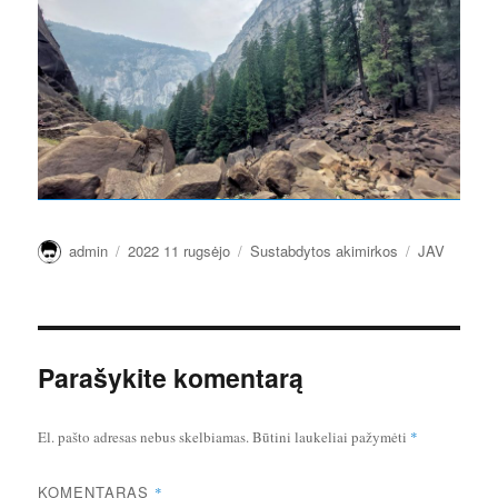
Autorius
Paskelbta
Kategorijos
Žymos
admin
2022 11 rugsėjo
Sustabdytos akimirkos
JAV
Parašykite komentarą
El. pašto adresas nebus skelbiamas.
Būtini laukeliai pažymėti
*
KOMENTARAS
*