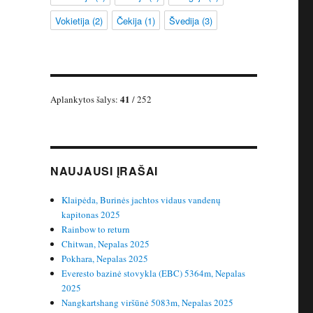
Vokietija
(2)
Čekija
(1)
Švedija
(3)
41
Aplankytos šalys:
/ 252
NAUJAUSI ĮRAŠAI
Klaipėda, Burinės jachtos vidaus vandenų
kapitonas 2025
Rainbow to return
Chitwan, Nepalas 2025
Pokhara, Nepalas 2025
Everesto bazinė stovykla (EBC) 5364m, Nepalas
2025
Nangkartshang viršūnė 5083m, Nepalas 2025