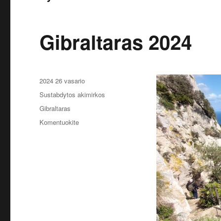
Gibraltaras 2024
Paskelbta
2024 26 vasario
Kategorijos
Sustabdytos akimirkos
Žymos
Gibraltaras
įrašą
Komentuokite
Gibraltaras
2024