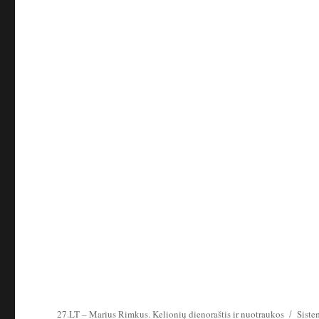
27.LT – Marius Rimkus. Kelionių dienoraštis ir nuotraukos
Siste