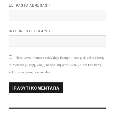
EL. PAŠTO ADRESAS
*
INTERNETO PUSLAPIS
Noriu savo interneto naršyklėje išsaugoti vardą, el. pašto adresą
ir interneto puslapį, kad jų nebereiktų įvesti iš naujo, kai kitą kartą
vėl norėsiu parašyti komentarą.
Navigacija