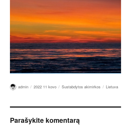
Autorius
Paskelbta
Kategorijos
Žymos
admin
2022 11 kovo
Sustabdytos akimirkos
Lietuva
Parašykite komentarą