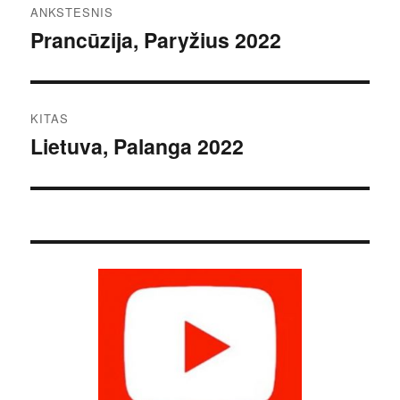
ANKSTESNIS
tarp
Prancūzija, Paryžius 2022
Ankstesnis
įrašas:
įrašų
KITAS
Lietuva, Palanga 2022
Kitas
įrašas: