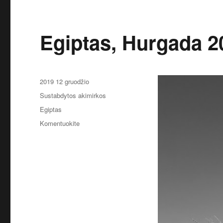
Egiptas, Hurgada 2
Paskelbta
2019 12 gruodžio
Kategorijos
Sustabdytos akimirkos
Žymos
Egiptas
įrašą
Komentuokite
Egiptas,
Hurgada
2019