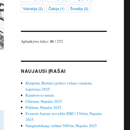
Vokietija
(2)
Čekija
(1)
Švedija
(3)
41
Aplankytos šalys:
/ 252
NAUJAUSI ĮRAŠAI
Klaipėda, Burinės jachtos vidaus vandenų
kapitonas 2025
Rainbow to return
Chitwan, Nepalas 2025
Pokhara, Nepalas 2025
Everesto bazinė stovykla (EBC) 5364m, Nepalas
2025
Nangkartshang viršūnė 5083m, Nepalas 2025