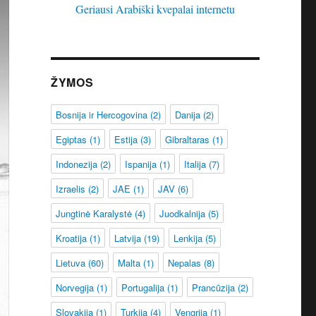
Geriausi Arabiški kvepalai internetu
ŽYMOS
Bosnija ir Hercogovina
(2)
Danija
(2)
Egiptas
(1)
Estija
(3)
Gibraltaras
(1)
Indonezija
(2)
Ispanija
(1)
Italija
(7)
Izraelis
(2)
JAE
(1)
JAV
(6)
Jungtinė Karalystė
(4)
Juodkalnija
(5)
Kroatija
(1)
Latvija
(19)
Lenkija
(5)
Lietuva
(60)
Malta
(1)
Nepalas
(8)
Norvegija
(1)
Portugalija
(1)
Prancūzija
(2)
Slovakija
(1)
Turkija
(4)
Vengrija
(1)