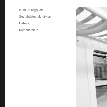
Paskelbta
2019 26 rugpjūčio
Kategorijos
Sustabdytos akimirkos
Žymos
Lietuva
įrašą
Komentuokite
Lietuva,
Traukinyje
2019