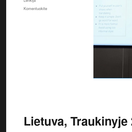
Lenkija
įrašą
Komentuokite
Lenkija,
Varšuva
Google
2019
Lietuva, Traukinyje