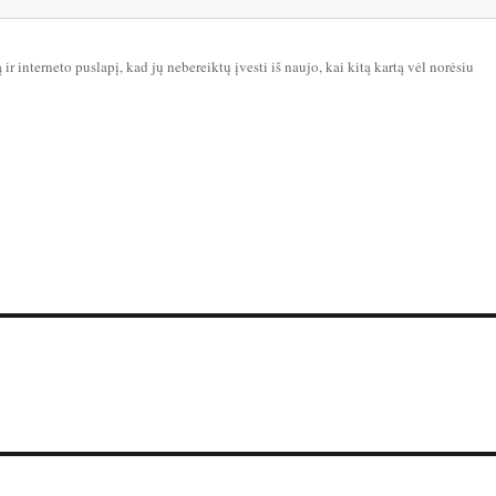
ir interneto puslapį, kad jų nebereiktų įvesti iš naujo, kai kitą kartą vėl norėsiu