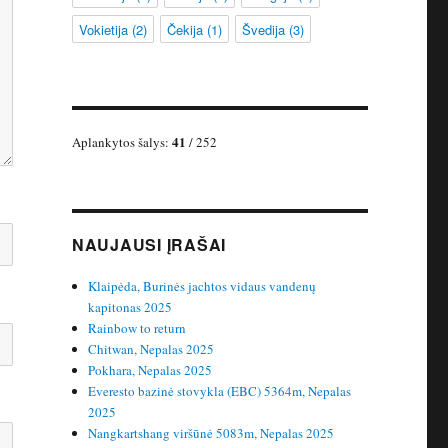
Vokietija
(2)
Čekija
(1)
Švedija
(3)
41
Aplankytos šalys:
/ 252
NAUJAUSI ĮRAŠAI
Klaipėda, Burinės jachtos vidaus vandenų
kapitonas 2025
Rainbow to return
Chitwan, Nepalas 2025
Pokhara, Nepalas 2025
Everesto bazinė stovykla (EBC) 5364m, Nepalas
2025
Nangkartshang viršūnė 5083m, Nepalas 2025