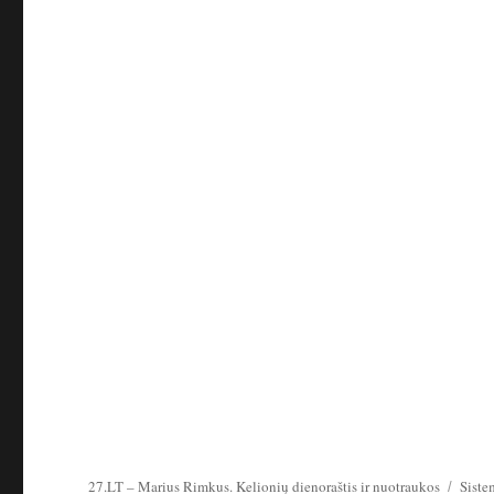
27.LT – Marius Rimkus. Kelionių dienoraštis ir nuotraukos
Siste