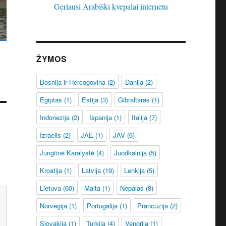
Geriausi Arabiški kvepalai internetu
ŽYMOS
Bosnija ir Hercogovina
(2)
Danija
(2)
Egiptas
(1)
Estija
(3)
Gibraltaras
(1)
Indonezija
(2)
Ispanija
(1)
Italija
(7)
Izraelis
(2)
JAE
(1)
JAV
(6)
Jungtinė Karalystė
(4)
Juodkalnija
(5)
Kroatija
(1)
Latvija
(19)
Lenkija
(5)
Lietuva
(60)
Malta
(1)
Nepalas
(8)
Norvegija
(1)
Portugalija
(1)
Prancūzija
(2)
Slovakija
(1)
Turkija
(4)
Vengrija
(1)