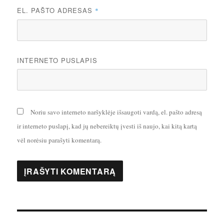
EL. PAŠTO ADRESAS
*
INTERNETO PUSLAPIS
Noriu savo interneto naršyklėje išsaugoti vardą, el. pašto adresą
ir interneto puslapį, kad jų nebereiktų įvesti iš naujo, kai kitą kartą
vėl norėsiu parašyti komentarą.
Navigacija