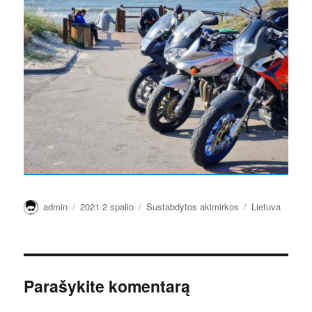
Autorius
Paskelbta
Kategorijos
Žymos
admin
2021 2 spalio
Sustabdytos akimirkos
Lietuva
Parašykite komentarą