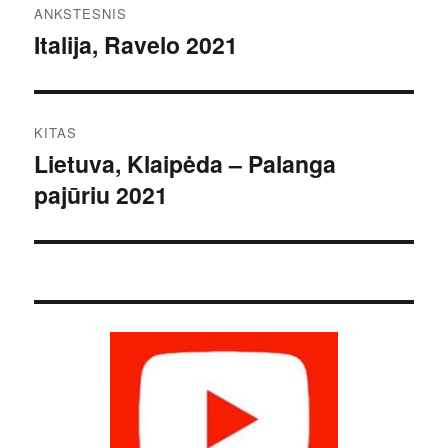
ANKSTESNIS
tarp
Italija, Ravelo 2021
Ankstesnis
įrašas:
įrašų
KITAS
Lietuva, Klaipėda – Palanga
Kitas
pajūriu 2021
įrašas: