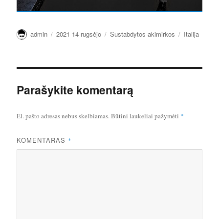
Autorius
Paskelbta
Kategorijos
Žymos
admin
2021 14 rugsėjo
Sustabdytos akimirkos
Italija
Parašykite komentarą
El. pašto adresas nebus skelbiamas.
Būtini laukeliai pažymėti
*
KOMENTARAS
*