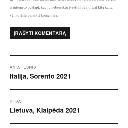
ir interneto puslapį, kad jų nebereiktų įvesti iš naujo, kai kitą kartą
vėl norėsiu parašyti komentarą.
Navigacija
ANKSTESNIS
tarp
Italija, Sorento 2021
Ankstesnis
įrašas:
įrašų
KITAS
Lietuva, Klaipėda 2021
Kitas
įrašas: