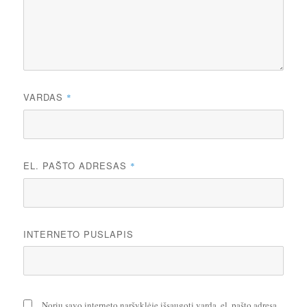
VARDAS
*
EL. PAŠTO ADRESAS
*
INTERNETO PUSLAPIS
Noriu savo interneto naršyklėje išsaugoti vardą, el. pašto adresą