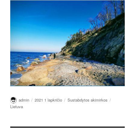
Autorius
Paskelbta
Kategorijos
Žymos
admin
2021 1 lapkričio
Sustabdytos akimirkos
Lietuva