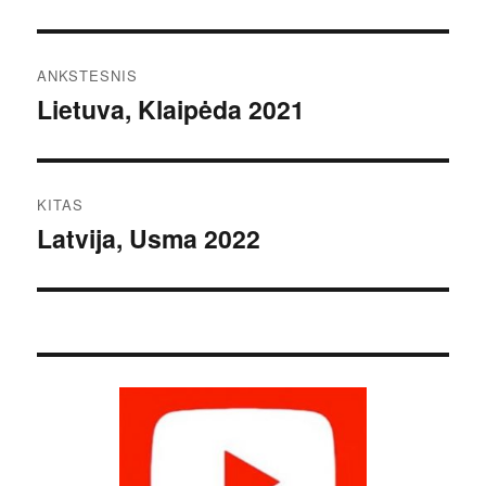
Navigacija
ANKSTESNIS
tarp
Lietuva, Klaipėda 2021
Ankstesnis
įrašas:
įrašų
KITAS
Latvija, Usma 2022
Kitas
įrašas: