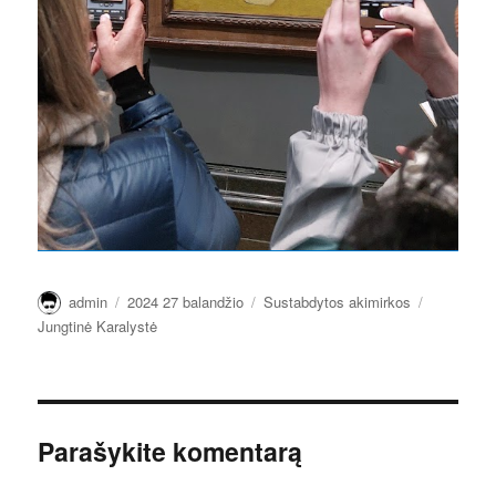
Autorius
Paskelbta
Kategorijos
Žymos
admin
2024 27 balandžio
Sustabdytos akimirkos
Jungtinė Karalystė
Parašykite komentarą