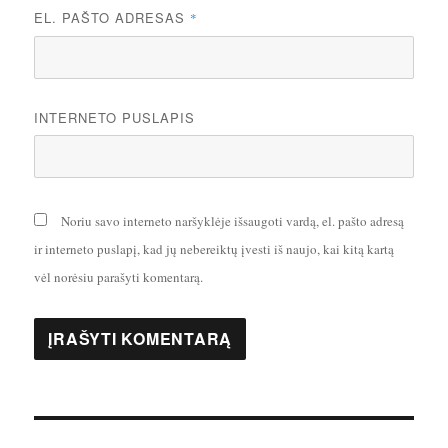
EL. PAŠTO ADRESAS
*
INTERNETO PUSLAPIS
Noriu savo interneto naršyklėje išsaugoti vardą, el. pašto adresą
ir interneto puslapį, kad jų nebereiktų įvesti iš naujo, kai kitą kartą
vėl norėsiu parašyti komentarą.
Navigacija