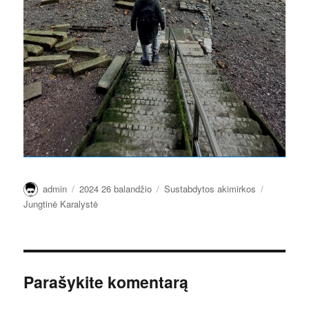
Autorius
Paskelbta
Kategorijos
Žymos
admin
2024 26 balandžio
Sustabdytos akimirkos
Jungtinė Karalystė
Parašykite komentarą