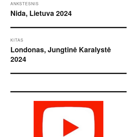
ANKSTESNIS
tarp
Nida, Lietuva 2024
Ankstesnis
įrašas:
įrašų
KITAS
Londonas, Jungtinė Karalystė
Kitas
2024
įrašas: