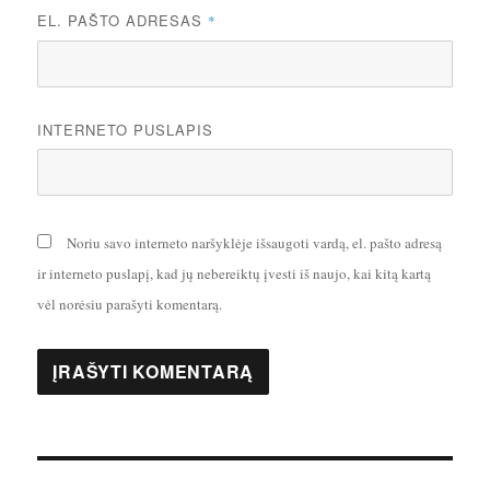
EL. PAŠTO ADRESAS
*
INTERNETO PUSLAPIS
Noriu savo interneto naršyklėje išsaugoti vardą, el. pašto adresą
ir interneto puslapį, kad jų nebereiktų įvesti iš naujo, kai kitą kartą
vėl norėsiu parašyti komentarą.
Navigacija