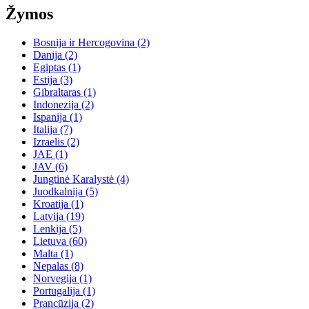
Žymos
Bosnija ir Hercogovina
(2)
Danija
(2)
Egiptas
(1)
Estija
(3)
Gibraltaras
(1)
Indonezija
(2)
Ispanija
(1)
Italija
(7)
Izraelis
(2)
JAE
(1)
JAV
(6)
Jungtinė Karalystė
(4)
Juodkalnija
(5)
Kroatija
(1)
Latvija
(19)
Lenkija
(5)
Lietuva
(60)
Malta
(1)
Nepalas
(8)
Norvegija
(1)
Portugalija
(1)
Prancūzija
(2)