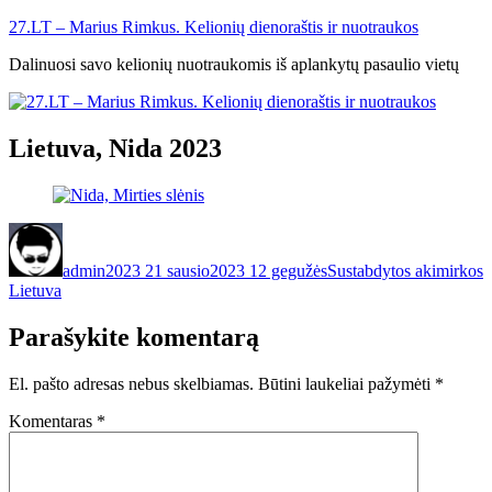
Eiti
27.LT – Marius Rimkus. Kelionių dienoraštis ir nuotraukos
prie
Dalinuosi savo kelionių nuotraukomis iš aplankytų pasaulio vietų
turinio
Lietuva, Nida 2023
Autorius
Paskelbta
Kategorijos
Ž
admin
2023 21 sausio
2023 12 gegužės
Sustabdytos akimirkos
Lietuva
Parašykite komentarą
El. pašto adresas nebus skelbiamas.
Būtini laukeliai pažymėti
*
Komentaras
*