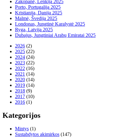
Zakopanė, Lenkija 2025
Porto, Portugalija 2025
Kristianija, Danija 2025
Malmė, Švedija 2025
Londonas, Jungtinė Karalystė 2025
Ryga, Latvija 2025
Dubajus, Jungtiniai Arabų Emiratai 2025
2026
(2)
2025
(22)
2024
(24)
2023
(22)
2022
(16)
2021
(14)
2020
(14)
2019
(14)
2018
(9)
2017
(10)
2016
(1)
Kategorijos
Mintys
(1)
Sustabdytos akimirkos
(147)