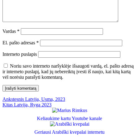
Vardas
*
El. pašto adresas
*
Interneto puslapis
Noriu savo interneto naršyklėje išsaugoti vardą, el. pašto adresą
ir interneto puslapį, kad jų nebereiktų įvesti iš naujo, kai kitą kartą
vėl norėsiu parašyti komentarą.
Navigacija
Ankstesnis
Ankstesnis
Latvija, Usma, 2023
Kitas
įrašas:
Kitas
Latvija, Ryga 2023
tarp
įrašas:
įrašų
Keliaukime kartu Youtube kanale
Geriausi Arabiški kvepalai internetu