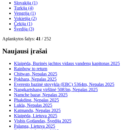
Slovakija
(1)
Turkija
(4)
Vengrija
(1)
Vokietija
(2)
Čekija
(1)
Švedija
(3)
Aplankytos šalys:
41
/ 252
Naujausi įrašai
Klaipėda, Burinės jachtos vidaus vandenų kapitonas 2025
Rainbow to return
Chitwan, Nepalas 2025
Pokhara, Nepalas 2025
Everesto bazinė stovykla (EBC) 5364m, Nepalas 2025
Nangkartshang viršūnė 5083m, Nepalas 2025
Namche bazar, Nepalas 2025
Phakding, Nepalas 2025
Lukla, Nepalas 2025
Katmandu, Nepalas 2025
Klaipėda, Lietuva 2025
Visbis Gotlandas, Švedija 2025
Palanga, Lietuva 2025