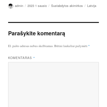
Autorius
Paskelbta
Kategorijos
Žymos
admin
2023 1 sausio
Sustabdytos akimirkos
Latvija
Parašykite komentarą
El. pašto adresas nebus skelbiamas.
Būtini laukeliai pažymėti
*
KOMENTARAS
*