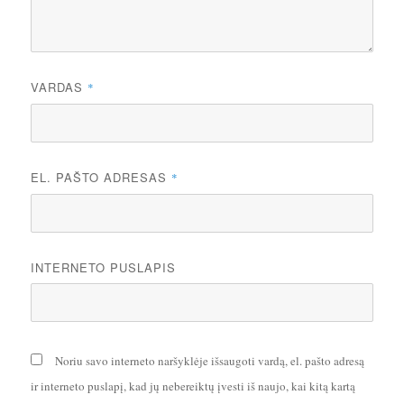
VARDAS
*
EL. PAŠTO ADRESAS
*
INTERNETO PUSLAPIS
Noriu savo interneto naršyklėje išsaugoti vardą, el. pašto adresą
ir interneto puslapį, kad jų nebereiktų įvesti iš naujo, kai kitą kartą