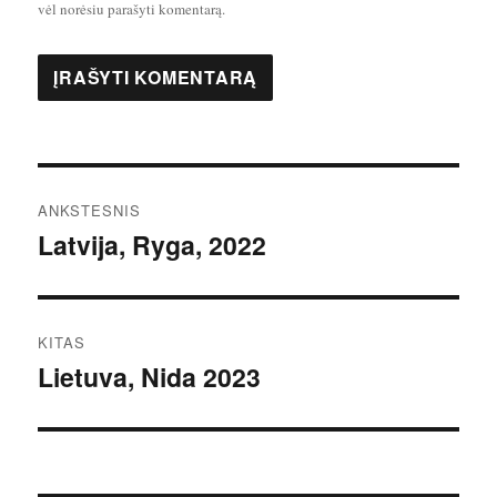
vėl norėsiu parašyti komentarą.
Navigacija
ANKSTESNIS
tarp
Latvija, Ryga, 2022
Ankstesnis
įrašas:
įrašų
KITAS
Lietuva, Nida 2023
Kitas
įrašas: