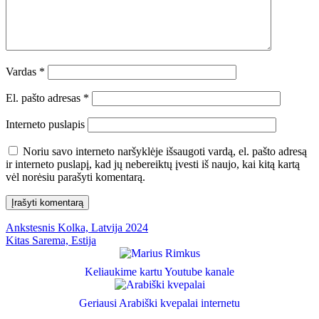
Vardas
*
El. pašto adresas
*
Interneto puslapis
Noriu savo interneto naršyklėje išsaugoti vardą, el. pašto adresą
ir interneto puslapį, kad jų nebereiktų įvesti iš naujo, kai kitą kartą
vėl norėsiu parašyti komentarą.
Navigacija
Ankstesnis
Ankstesnis
Kolka, Latvija 2024
Kitas
įrašas:
Kitas
Sarema, Estija
tarp
įrašas:
įrašų
Keliaukime kartu Youtube kanale
Geriausi Arabiški kvepalai internetu