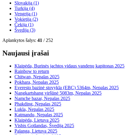
Slovakija
(1)
Turkija
(4)
Vengrija
(1)
Vokietija
(2)
Čekija
(1)
Švedija
(3)
Aplankytos šalys:
41
/ 252
Naujausi įrašai
Klaipėda, Burinės jachtos vidaus vandenų kapitonas 2025
Rainbow to return
Chitwan, Nepalas 2025
Pokhara, Nepalas 2025
Everesto bazinė stovykla (EBC) 5364m, Nepalas 2025
Nangkartshang viršūnė 5083m, Nepalas 2025
Namche bazar, Nepalas 2025
Phakding, Nepalas 2025
Lukla, Nepalas 2025
Katmandu, Nepalas 2025
Klaipėda, Lietuva 2025
Visbis Gotlandas, Švedija 2025
Palanga, Lietuva 2025