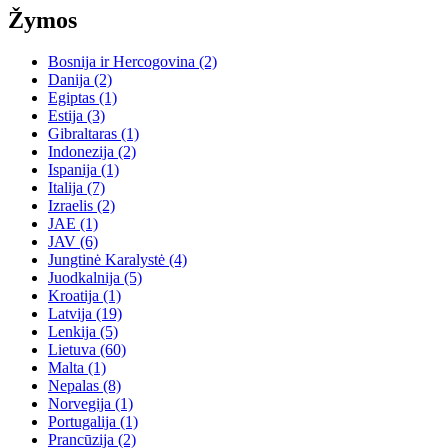
Žymos
Bosnija ir Hercogovina
(2)
Danija
(2)
Egiptas
(1)
Estija
(3)
Gibraltaras
(1)
Indonezija
(2)
Ispanija
(1)
Italija
(7)
Izraelis
(2)
JAE
(1)
JAV
(6)
Jungtinė Karalystė
(4)
Juodkalnija
(5)
Kroatija
(1)
Latvija
(19)
Lenkija
(5)
Lietuva
(60)
Malta
(1)
Nepalas
(8)
Norvegija
(1)
Portugalija
(1)
Prancūzija
(2)