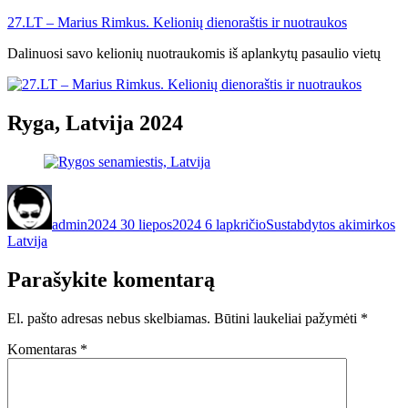
Eiti
27.LT – Marius Rimkus. Kelionių dienoraštis ir nuotraukos
prie
Dalinuosi savo kelionių nuotraukomis iš aplankytų pasaulio vietų
turinio
Ryga, Latvija 2024
Autorius
Paskelbta
Kategorijos
Ž
admin
2024 30 liepos
2024 6 lapkričio
Sustabdytos akimirkos
Latvija
Parašykite komentarą
El. pašto adresas nebus skelbiamas.
Būtini laukeliai pažymėti
*
Komentaras
*