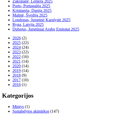
Zakopanė, Lenkija 2025
Porto, Portugalija 2025
Kristianija, Danija 2025
Malmė, Švedija 2025
Londonas, Jungtinė Karalystė 2025
Ryga, Latvija 2025
Dubajus, Jungtiniai Arabų Emiratai 2025
2026
(2)
2025
(22)
2024
(24)
2023
(22)
2022
(16)
2021
(14)
2020
(14)
2019
(14)
2018
(9)
2017
(10)
2016
(1)
Kategorijos
Mintys
(1)
Sustabdytos akimirkos
(147)