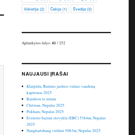
Vokietija
(2)
Čekija
(1)
Švedija
(3)
41
Aplankytos šalys:
/ 252
NAUJAUSI ĮRAŠAI
Klaipėda, Burinės jachtos vidaus vandenų
kapitonas 2025
Rainbow to return
Chitwan, Nepalas 2025
Pokhara, Nepalas 2025
Everesto bazinė stovykla (EBC) 5364m, Nepalas
2025
Nangkartshang viršūnė 5083m, Nepalas 2025