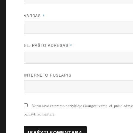
VARDAS
*
EL. PAŠTO ADRESAS
*
INTERNETO PUSLAPIS
Noriu savo interneto naršyklėje išsaugoti vardą, el. pašto adresą 
parašyti komentarą.