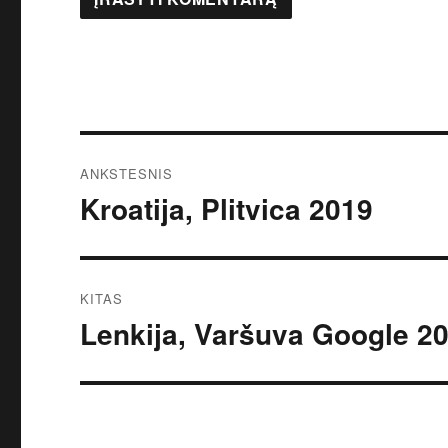
Navigacija
ANKSTESNIS
tarp
Kroatija, Plitvica 2019
Ankstesnis
įrašas:
įrašų
KITAS
Lenkija, Varšuva Google 2
Kitas
įrašas: