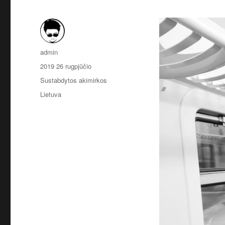
Autorius
admin
Paskelbta
2019 26 rugpjūčio
Kategorijos
Sustabdytos akimirkos
Žymos
Lietuva