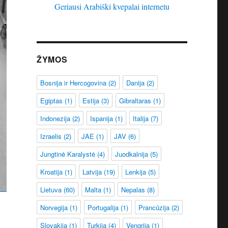
Geriausi Arabiški kvepalai internetu
ŽYMOS
Bosnija ir Hercogovina
(2)
Danija
(2)
Egiptas
(1)
Estija
(3)
Gibraltaras
(1)
Indonezija
(2)
Ispanija
(1)
Italija
(7)
Izraelis
(2)
JAE
(1)
JAV
(6)
Jungtinė Karalystė
(4)
Juodkalnija
(5)
Kroatija
(1)
Latvija
(19)
Lenkija
(5)
Lietuva
(60)
Malta
(1)
Nepalas
(8)
Norvegija
(1)
Portugalija
(1)
Prancūzija
(2)
Slovakija
(1)
Turkija
(4)
Vengrija
(1)