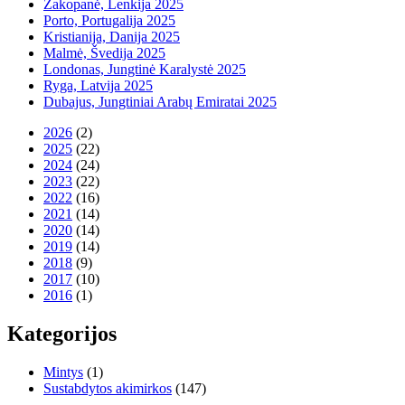
Zakopanė, Lenkija 2025
Porto, Portugalija 2025
Kristianija, Danija 2025
Malmė, Švedija 2025
Londonas, Jungtinė Karalystė 2025
Ryga, Latvija 2025
Dubajus, Jungtiniai Arabų Emiratai 2025
2026
(2)
2025
(22)
2024
(24)
2023
(22)
2022
(16)
2021
(14)
2020
(14)
2019
(14)
2018
(9)
2017
(10)
2016
(1)
Kategorijos
Mintys
(1)
Sustabdytos akimirkos
(147)