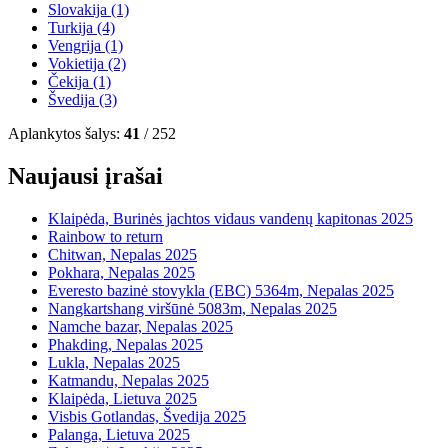
Slovakija
(1)
Turkija
(4)
Vengrija
(1)
Vokietija
(2)
Čekija
(1)
Švedija
(3)
Aplankytos šalys:
41
/ 252
Naujausi įrašai
Klaipėda, Burinės jachtos vidaus vandenų kapitonas 2025
Rainbow to return
Chitwan, Nepalas 2025
Pokhara, Nepalas 2025
Everesto bazinė stovykla (EBC) 5364m, Nepalas 2025
Nangkartshang viršūnė 5083m, Nepalas 2025
Namche bazar, Nepalas 2025
Phakding, Nepalas 2025
Lukla, Nepalas 2025
Katmandu, Nepalas 2025
Klaipėda, Lietuva 2025
Visbis Gotlandas, Švedija 2025
Palanga, Lietuva 2025