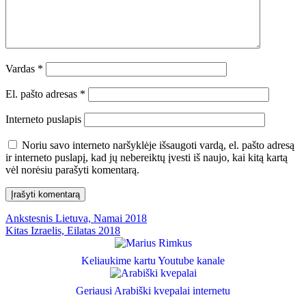
Vardas
*
El. pašto adresas
*
Interneto puslapis
Noriu savo interneto naršyklėje išsaugoti vardą, el. pašto adresą
ir interneto puslapį, kad jų nebereiktų įvesti iš naujo, kai kitą kartą
vėl norėsiu parašyti komentarą.
Navigacija
Ankstesnis
Ankstesnis
Lietuva, Namai 2018
Kitas
įrašas:
Kitas
Izraelis, Eilatas 2018
tarp
įrašas:
įrašų
Keliaukime kartu Youtube kanale
Geriausi Arabiški kvepalai internetu