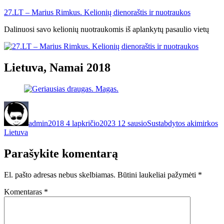
Eiti
27.LT – Marius Rimkus. Kelionių dienoraštis ir nuotraukos
prie
Dalinuosi savo kelionių nuotraukomis iš aplankytų pasaulio vietų
turinio
Lietuva, Namai 2018
Autorius
Paskelbta
Kategorijos
Ž
admin
2018 4 lapkričio
2023 12 sausio
Sustabdytos akimirkos
Lietuva
Parašykite komentarą
El. pašto adresas nebus skelbiamas.
Būtini laukeliai pažymėti
*
Komentaras
*