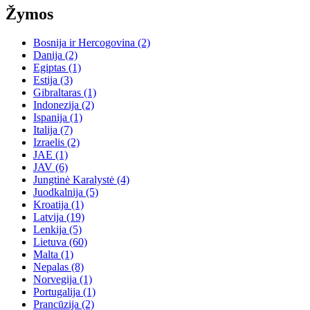
Žymos
Bosnija ir Hercogovina
(2)
Danija
(2)
Egiptas
(1)
Estija
(3)
Gibraltaras
(1)
Indonezija
(2)
Ispanija
(1)
Italija
(7)
Izraelis
(2)
JAE
(1)
JAV
(6)
Jungtinė Karalystė
(4)
Juodkalnija
(5)
Kroatija
(1)
Latvija
(19)
Lenkija
(5)
Lietuva
(60)
Malta
(1)
Nepalas
(8)
Norvegija
(1)
Portugalija
(1)
Prancūzija
(2)