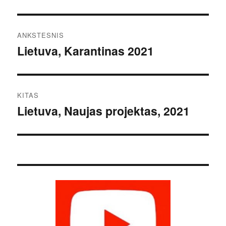
Navigacija
ANKSTESNIS
tarp
Lietuva, Karantinas 2021
Ankstesnis
įrašas:
įrašų
KITAS
Lietuva, Naujas projektas, 2021
Kitas
įrašas: