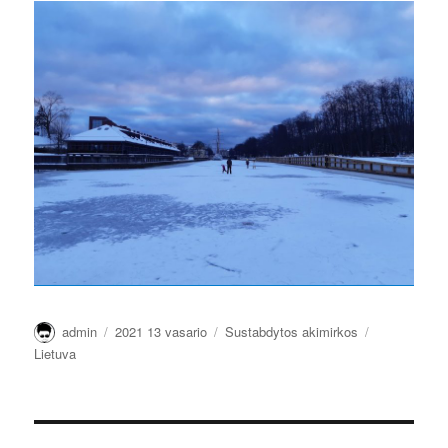
Autorius
Paskelbta
Kategorijos
Žymos
admin
2021 13 vasario
Sustabdytos akimirkos
Lietuva