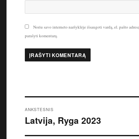
Noriu savo interneto naršyklėje išsaugoti vardą, el. pašto adresą 
parašyti komentarą.
Navigacija
ANKSTESNIS
tarp
Latvija, Ryga 2023
Ankstesnis
įrašas:
įrašų