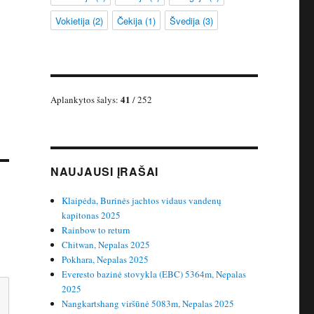
Vokietija
(2)
Čekija
(1)
Švedija
(3)
41
Aplankytos šalys:
/ 252
NAUJAUSI ĮRAŠAI
Klaipėda, Burinės jachtos vidaus vandenų
kapitonas 2025
Rainbow to return
Chitwan, Nepalas 2025
Pokhara, Nepalas 2025
Everesto bazinė stovykla (EBC) 5364m, Nepalas
2025
Nangkartshang viršūnė 5083m, Nepalas 2025