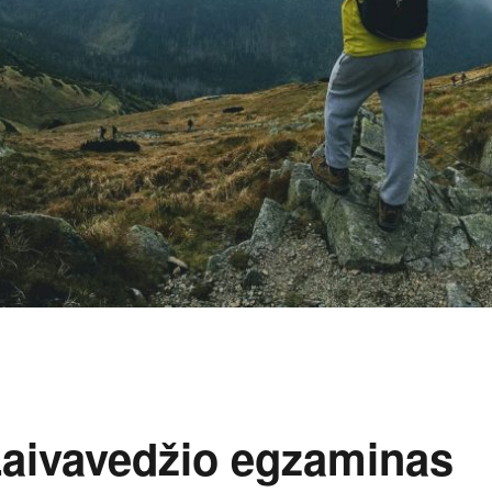
 Laivavedžio egzaminas