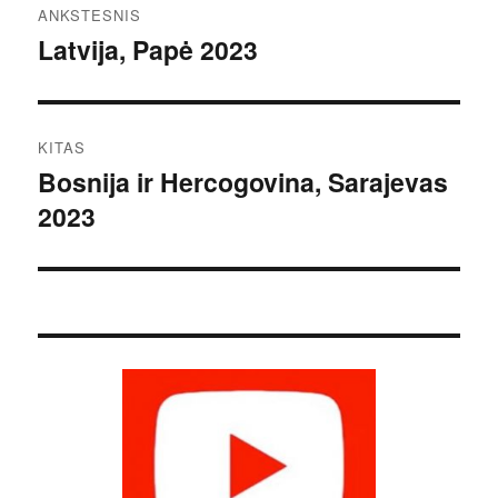
ANKSTESNIS
tarp
Latvija, Papė 2023
Ankstesnis
įrašas:
įrašų
KITAS
Bosnija ir Hercogovina, Sarajevas
Kitas
2023
įrašas: