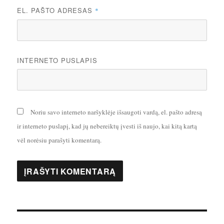
EL. PAŠTO ADRESAS
*
INTERNETO PUSLAPIS
Noriu savo interneto naršyklėje išsaugoti vardą, el. pašto adresą
ir interneto puslapį, kad jų nebereiktų įvesti iš naujo, kai kitą kartą
vėl norėsiu parašyti komentarą.
Navigacija