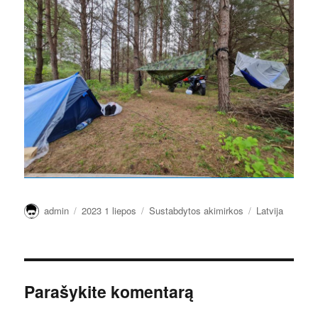
Autorius
Paskelbta
Kategorijos
Žymos
admin
2023 1 liepos
Sustabdytos akimirkos
Latvija
Parašykite komentarą