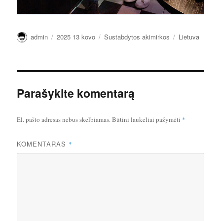
Autorius
Paskelbta
Kategorijos
Žymos
admin
2025 13 kovo
Sustabdytos akimirkos
Lietuva
Parašykite komentarą
El. pašto adresas nebus skelbiamas.
Būtini laukeliai pažymėti
*
KOMENTARAS
*