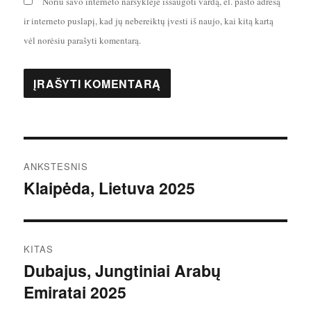
Noriu savo interneto naršyklėje išsaugoti vardą, el. pašto adresą
ir interneto puslapį, kad jų nebereiktų įvesti iš naujo, kai kitą kartą
vėl norėsiu parašyti komentarą.
Navigacija
ANKSTESNIS
tarp
Klaipėda, Lietuva 2025
Ankstesnis
įrašas:
įrašų
KITAS
Dubajus, Jungtiniai Arabų
Kitas
Emiratai 2025
įrašas: