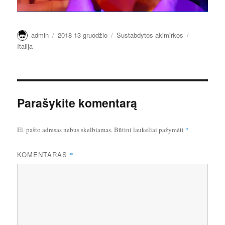
Autorius
Paskelbta
Kategorijos
Žymos
admin
2018 13 gruodžio
Sustabdytos akimirkos
Italija
Parašykite komentarą
El. pašto adresas nebus skelbiamas.
Būtini laukeliai pažymėti
*
KOMENTARAS
*