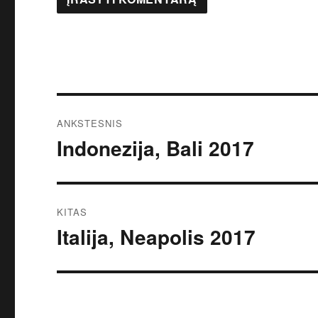
Navigacija
ANKSTESNIS
tarp
Indonezija, Bali 2017
Ankstesnis
įrašas:
įrašų
KITAS
Italija, Neapolis 2017
Kitas
įrašas: