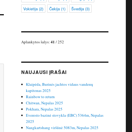
Vokietija
(2)
Čekija
(1)
Švedija
(3)
41
Aplankytos šalys:
/ 252
NAUJAUSI ĮRAŠAI
Klaipėda, Burinės jachtos vidaus vandenų
kapitonas 2025
Rainbow to return
Chitwan, Nepalas 2025
Pokhara, Nepalas 2025
Everesto bazinė stovykla (EBC) 5364m, Nepalas
2025
Nangkartshang viršūnė 5083m, Nepalas 2025