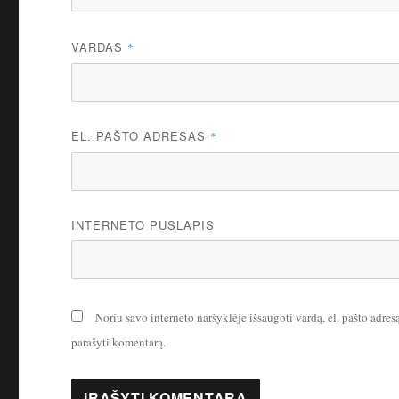
VARDAS
*
EL. PAŠTO ADRESAS
*
INTERNETO PUSLAPIS
Noriu savo interneto naršyklėje išsaugoti vardą, el. pašto adresą 
parašyti komentarą.