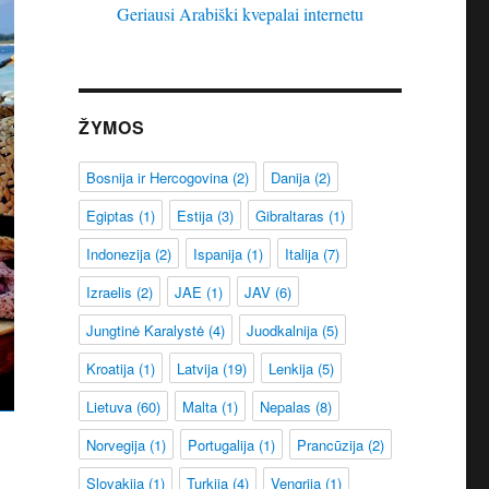
Geriausi Arabiški kvepalai internetu
ŽYMOS
Bosnija ir Hercogovina
(2)
Danija
(2)
Egiptas
(1)
Estija
(3)
Gibraltaras
(1)
Indonezija
(2)
Ispanija
(1)
Italija
(7)
Izraelis
(2)
JAE
(1)
JAV
(6)
Jungtinė Karalystė
(4)
Juodkalnija
(5)
Kroatija
(1)
Latvija
(19)
Lenkija
(5)
Lietuva
(60)
Malta
(1)
Nepalas
(8)
Norvegija
(1)
Portugalija
(1)
Prancūzija
(2)
Slovakija
(1)
Turkija
(4)
Vengrija
(1)