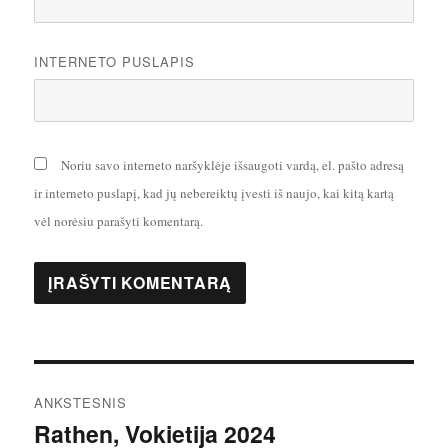
INTERNETO PUSLAPIS
Noriu savo interneto naršyklėje išsaugoti vardą, el. pašto adresą
ir interneto puslapį, kad jų nebereiktų įvesti iš naujo, kai kitą kartą
vėl norėsiu parašyti komentarą.
Navigacija
ANKSTESNIS
tarp
Rathen, Vokietija 2024
Ankstesnis