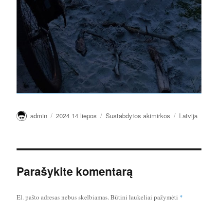
Autorius
Paskelbta
Kategorijos
Žymos
admin
2024 14 liepos
Sustabdytos akimirkos
Latvija
Parašykite komentarą
El. pašto adresas nebus skelbiamas.
Būtini laukeliai pažymėti
*