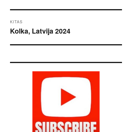
įrašas:
įrašų
KITAS
Kolka, Latvija 2024
Kitas
įrašas: